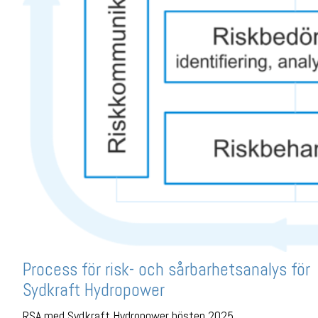
Process för risk- och sårbarhetsanalys för
Sydkraft Hydropower
RSA med Sydkraft Hydropower hösten 2025.