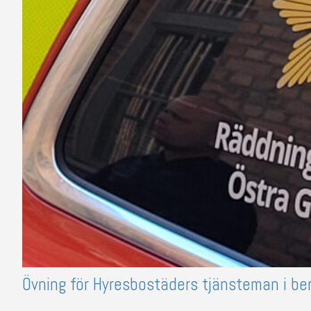
Övning för Hyresbostäders tjänsteman i b