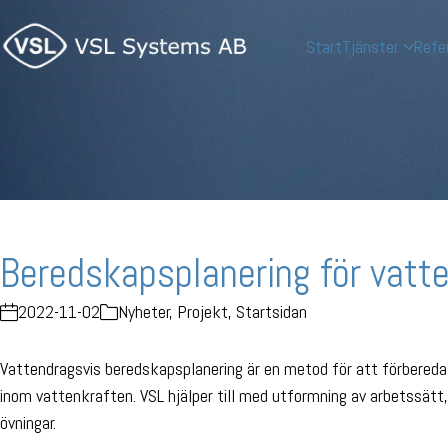
Start
Tjänster
Refe
Beredskapsplanering för vatt
2022-11-02
Nyheter
,
Projekt
,
Startsidan
Vattendragsvis beredskapsplanering är en metod för att förbereda 
inom vattenkraften. VSL hjälper till med utformning av arbetssät
övningar.