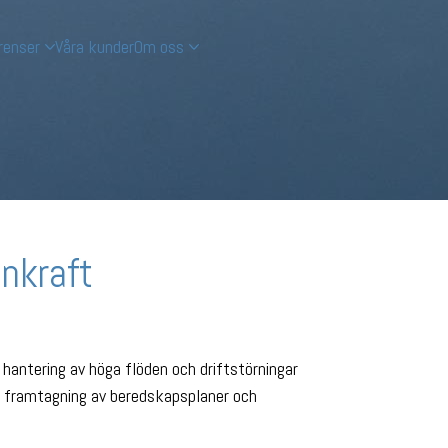
renser
Våra kunder
Om oss
enkraft
hantering av höga flöden och driftstörningar
t, framtagning av beredskapsplaner och