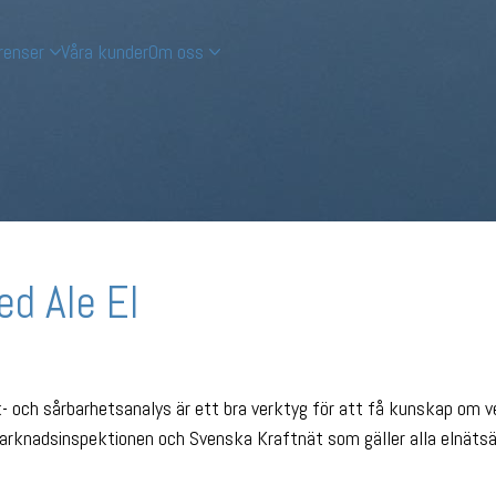
renser
Våra kunder
Om oss
ed Ale El
sk- och sårbarhetsanalys är ett bra verktyg för att få kunskap om 
marknadsinspektionen och Svenska Kraftnät som gäller alla elnätsäg