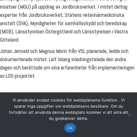
insatser (MGU) på uppdrag av Jordbruksverket. I mötet deltog
experter från Jordbruksverket, Statens veterinärmedicinska
anstalt (SVA), Myndigheten för samhällsskydd och beredskap
(MSB), Länsstyrelsen Östergötland och Länsstyrelsen i Västra
Götaland.
Johan Jenvald och Magnus Morin från VSL planerade, ledde och
dokumenterade mötet. Leif Isberg inledningstalade den andra
dagen och berättade om sina erfarenheter från implementeringen
av LOS-projektet.
Vi använder endast cookies för webbplatsens funktion . Vi
sparar inga uppgifter om webbplatsens besökare. Om du
fortsätter att använda denna webbplats kommer vi att anta att
du godkänner detta.
Ok