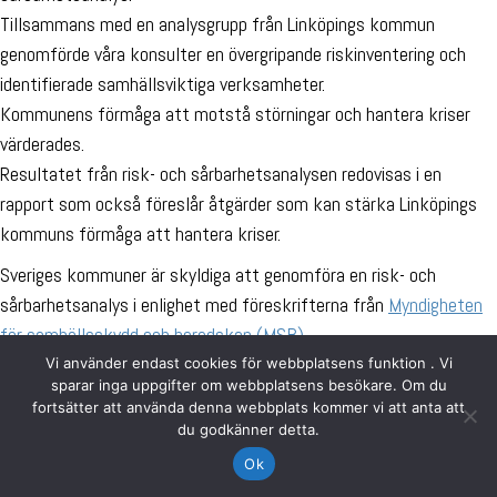
Tillsammans med en analysgrupp från Linköpings kommun
genomförde våra konsulter en övergripande riskinventering och
identifierade samhällsviktiga verksamheter.
Kommunens förmåga att motstå störningar och hantera kriser
värderades.
Resultatet från risk- och sårbarhetsanalysen redovisas i en
rapport som också föreslår åtgärder som kan stärka Linköpings
kommuns förmåga att hantera kriser.
Sveriges kommuner är skyldiga att genomföra en risk- och
sårbarhetsanalys i enlighet med föreskrifterna från
Myndigheten
för samhällsskydd och beredskap (MSB)
.
Vi använder endast cookies för webbplatsens funktion . Vi
sparar inga uppgifter om webbplatsens besökare. Om du
fortsätter att använda denna webbplats kommer vi att anta att
du godkänner detta.
Ok