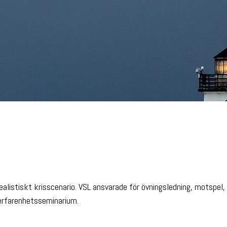
listiskt krisscenario. VSL ansvarade för övningsledning, motspel,
 erfarenhetsseminarium.