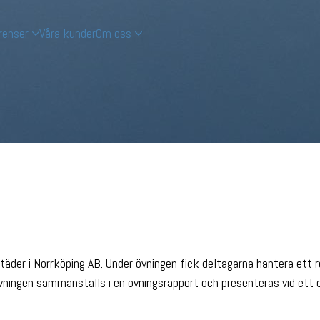
renser
Våra kunder
Om oss
r i Norrköping AB. Under övningen fick deltagarna hantera ett rea
vningen sammanställs i en övningsrapport och presenteras vid ett