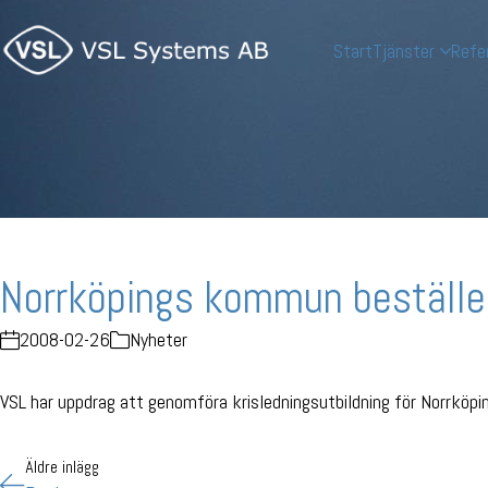
Start
Tjänster
Refe
Norrköpings kommun beställer
2008-02-26
Nyheter
VSL har uppdrag att genomföra krisledningsutbildning för Norrköp
Äldre inlägg