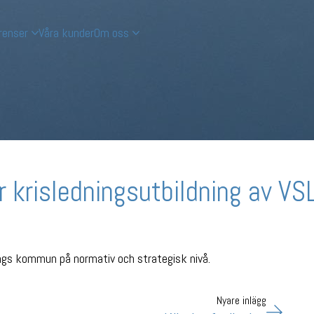
renser
Våra kunder
Om oss
 krisledningsutbildning av VS
ings kommun på normativ och strategisk nivå.
Nyare inlägg