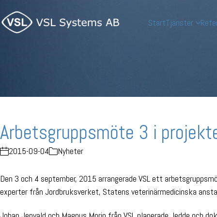
Start
Tjänster
Refe
Arbetsgruppsmöte 3 i projek
2015-09-04
Nyheter
Den 3 och 4 september, 2015 arrangerade VSL ett arbetsgruppsmöt
experter från Jordbruksverket, Statens veterinärmedicinska anst
Johan Jenvald och Magnus Morin från VSL planerade, ledde och d