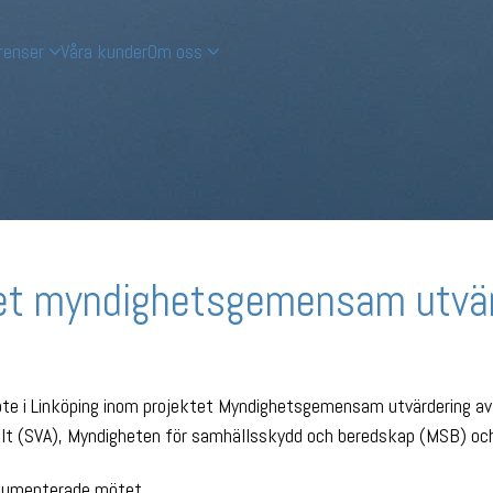
renser
Våra kunder
Om oss
tet myndighetsgemensam utvä
e i Linköping inom projektet Myndighetsgemensam utvärdering av 
alt (SVA), Myndigheten för samhällsskydd och beredskap (MSB) och
okumenterade mötet.