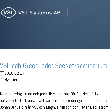
VSL och Green leder SecNet-seminarium
2010-02-17
Nyheter
Krishantering i teori och praktik var temat för SecNets årliga
nätverksträff. Denna träff var den 14:e i ordningen och leddes av
Johan Jenvald från VSL och Magnus Nilsson och Peter Backström