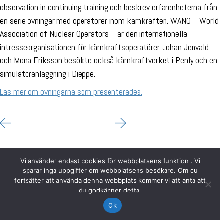
observation in continuing training och beskrev erfarenheterna från
en serie övningar med operatörer inom kärnkraften. WANO – World
Association of Nuclear Operators – är den internationella
intresseorganisationen för kärnkraftsoperatörer. Johan Jenvald
och Mona Eriksson besökte också kärnkraftverket i Penly och en
simulatoranläggning i Dieppe.
Läs mer om övningarna som presenterades.
Vi använder endast cookies för webbplatsens funktion . Vi
sparar inga uppgifter om webbplatsens besökare. Om du
fortsätter att använda denna webbplats kommer vi att anta att
du godkänner detta.
Ok