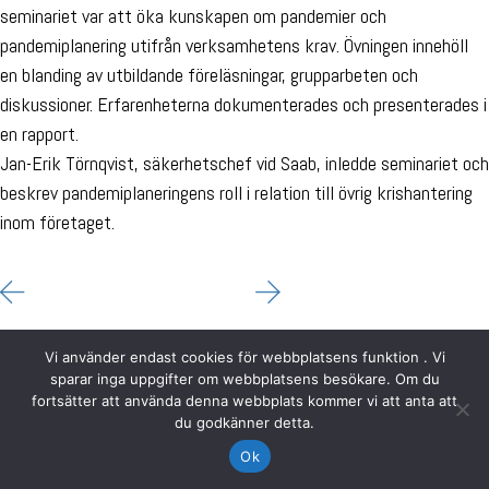
seminariet var att öka kunskapen om pandemier och
pandemiplanering utifrån verksamhetens krav. Övningen innehöll
en blanding av utbildande föreläsningar, grupparbeten och
diskussioner. Erfarenheterna dokumenterades och presenterades i
en rapport.
Jan-Erik Törnqvist, säkerhetschef vid Saab, inledde seminariet och
beskrev pandemiplaneringens roll i relation till övrig krishantering
inom företaget.
Vi använder endast cookies för webbplatsens funktion . Vi
sparar inga uppgifter om webbplatsens besökare. Om du
fortsätter att använda denna webbplats kommer vi att anta att
du godkänner detta.
Ok