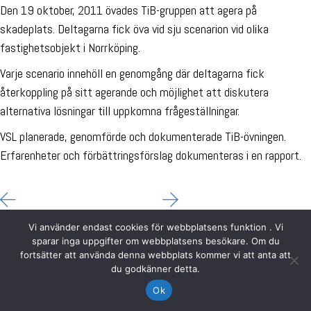
Den 19 oktober, 2011 övades TiB-gruppen att agera på
skadeplats. Deltagarna fick öva vid sju scenarion vid olika
fastighetsobjekt i Norrköping.
Varje scenario innehöll en genomgång där deltagarna fick
återkoppling på sitt agerande och möjlighet att diskutera
alternativa lösningar till uppkomna frågeställningar.
VSL planerade, genomförde och dokumenterade TiB-övningen.
Erfarenheter och förbättringsförslag dokumenteras i en rapport.
Vi använder endast cookies för webbplatsens funktion . Vi
sparar inga uppgifter om webbplatsens besökare. Om du
fortsätter att använda denna webbplats kommer vi att anta att
du godkänner detta.
Ok