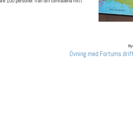
gare 100 personer från driftområdena mitt
Ny
Övning med Fortums drif