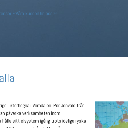
renser
Våra kunder
Om oss
alla
ige i Storhogna i Vemdalen. Per Jenvald från
t kan påverka verksamheten inom
 hålla sitt elsystem igång trots ideliga ryska