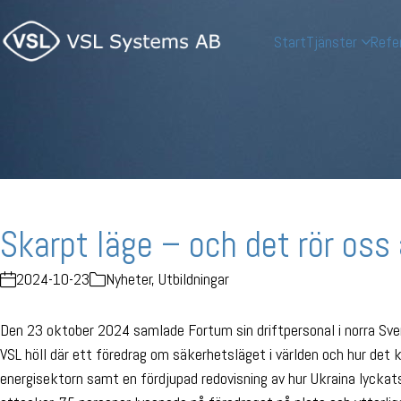
Start
Tjänster
Refe
Skarpt läge – och det rör oss 
2024-10-23
Nyheter
,
Utbildningar
Den 23 oktober 2024 samlade Fortum sin driftpersonal i norra Sver
VSL höll där ett föredrag om säkerhetsläget i världen och hur de
energisektorn samt en fördjupad redovisning av hur Ukraina lyckats