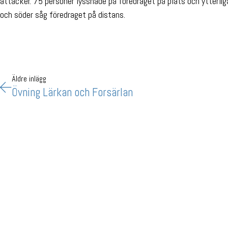
attacker. 75 personer lyssnade på föredraget på plats och ytterli
och söder såg föredraget på distans.
Äldre inlägg
Övning Lärkan och Forsärlan