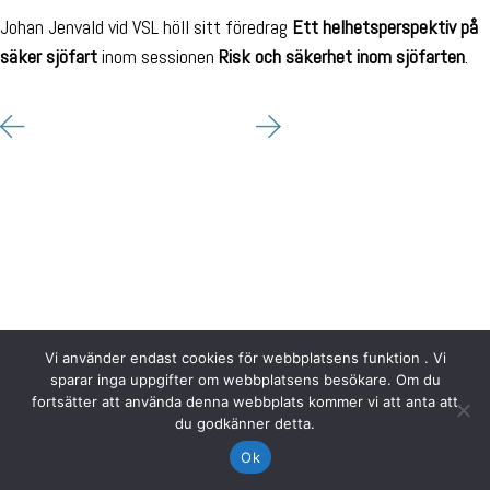
Johan Jenvald vid VSL höll sitt föredrag
Ett helhetsperspektiv på
säker sjöfart
inom sessionen
Risk och säkerhet inom sjöfarten
.
Vi använder endast cookies för webbplatsens funktion . Vi
sparar inga uppgifter om webbplatsens besökare. Om du
fortsätter att använda denna webbplats kommer vi att anta att
du godkänner detta.
Ok