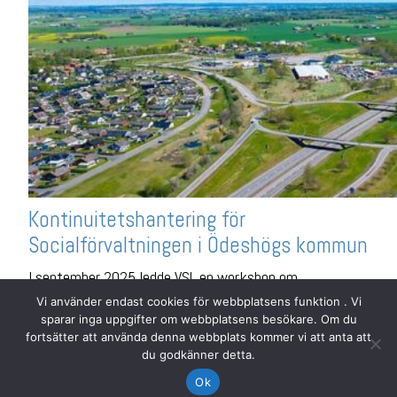
Kontinuitetshantering för
Socialförvaltningen i Ödeshögs kommun
I september 2025 ledde VSL en workshop om
kontinuitetshantering för Socialförvaltningen i Ödeshögs
Vi använder endast cookies för webbplatsens funktion . Vi
sparar inga uppgifter om webbplatsens besökare. Om du
kommun. Syftet med workshoppen var att ta fram en
fortsätter att använda denna webbplats kommer vi att anta att
konsekvensanalys för förvaltningens samhällsviktiga
du godkänner detta.
verksamhet. Vid workshoppen användes MSB:s modell för
Ok
framtagande av konsekvensanalys.